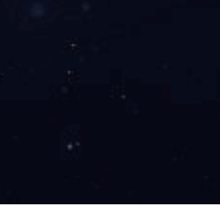
资质荣誉
/ HONOR