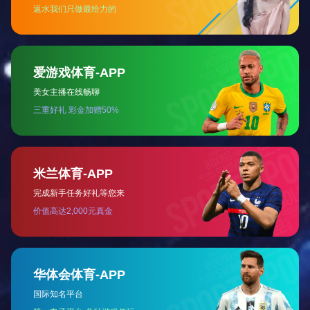
减速机
相关产品
/ RELATED PRODUCTS
全移动履带式星空·官方端网站登录入口-星空（中国）