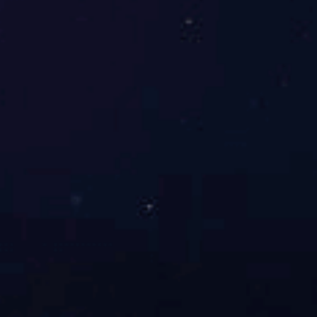
立即订购
/ ORDER NOW
留下您的联系方式，我们会在24小时内回复您的信息，欢迎垂询！