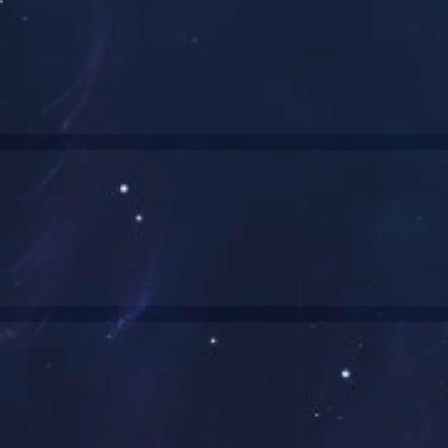
空·官方端网站登录入口-星空
为行业定制破碎设备方案