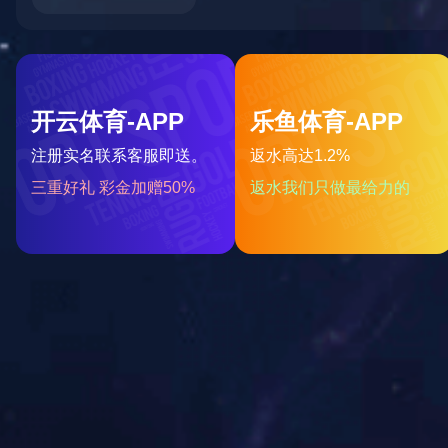
产品分类
/ PRODUCT CLASSIFICATION