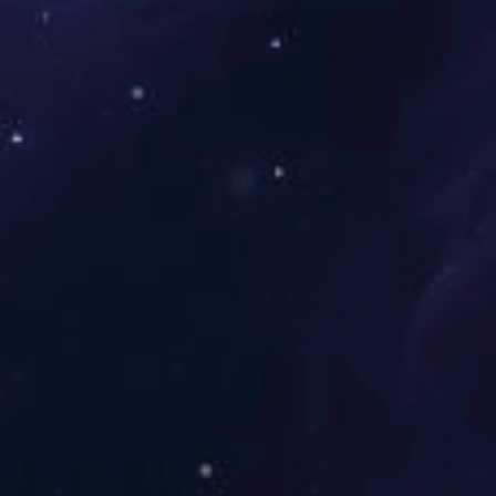
星空·官方端网站登录入口-星空（中国）
免费获取报价
了解产品