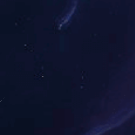
破碎机
星空·官方端网站登录入口-星空（中国）
振动筛
固定式星空
破碎机配件
给料机
刮板机
智能选矸机
减速机