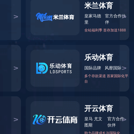
端网站登录入口-星空（中国）
考察 免费获取报价!
网站登录入口-星空（中国）
方端网站登录入口-星空（中国） ...