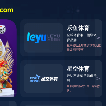
0373-563614
星空·官方端网
全国服务热线
站登录入口-星
资质荣誉
空（中国）
中国）