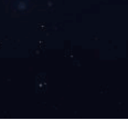
资质荣誉
/ HONOR